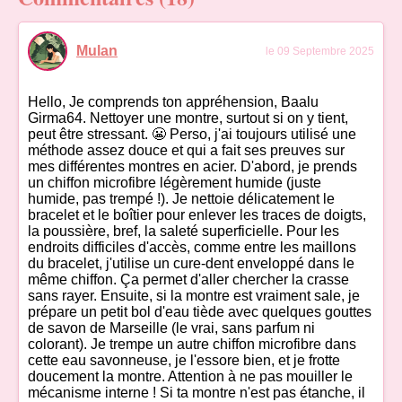
Mulan
le 09 Septembre 2025
Hello, Je comprends ton appréhension, Baalu
Girma64. Nettoyer une montre, surtout si on y tient,
peut être stressant. 😬 Perso, j'ai toujours utilisé une
méthode assez douce et qui a fait ses preuves sur
mes différentes montres en acier. D'abord, je prends
un chiffon microfibre légèrement humide (juste
humide, pas trempé !). Je nettoie délicatement le
bracelet et le boîtier pour enlever les traces de doigts,
la poussière, bref, la saleté superficielle. Pour les
endroits difficiles d'accès, comme entre les maillons
du bracelet, j'utilise un cure-dent enveloppé dans le
même chiffon. Ça permet d'aller chercher la crasse
sans rayer. Ensuite, si la montre est vraiment sale, je
prépare un petit bol d'eau tiède avec quelques gouttes
de savon de Marseille (le vrai, sans parfum ni
colorant). Je trempe un autre chiffon microfibre dans
cette eau savonneuse, je l'essore bien, et je frotte
doucement la montre. Attention à ne pas mouiller le
mécanisme interne ! Si ta montre n'est pas étanche, il