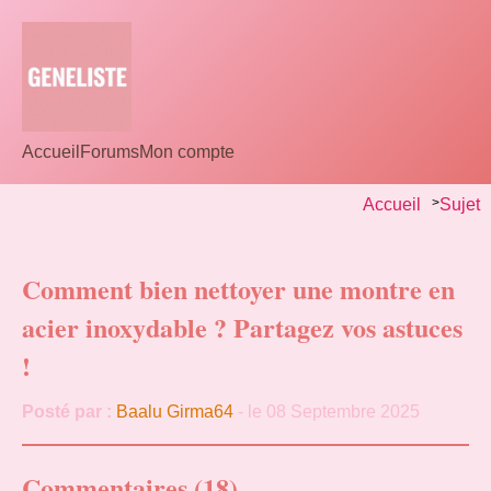
Accueil
Forums
Mon compte
Accueil
>
Sujet
Comment bien nettoyer une montre en
acier inoxydable ? Partagez vos astuces
!
Posté par :
Baalu Girma64
- le 08 Septembre 2025
Commentaires (18)