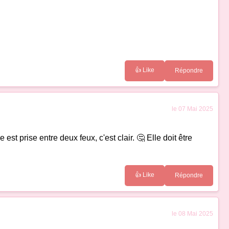
👍 Like
Répondre
le 07 Mai 2025
t prise entre deux feux, c'est clair. 🤔 Elle doit être
👍 Like
Répondre
le 08 Mai 2025