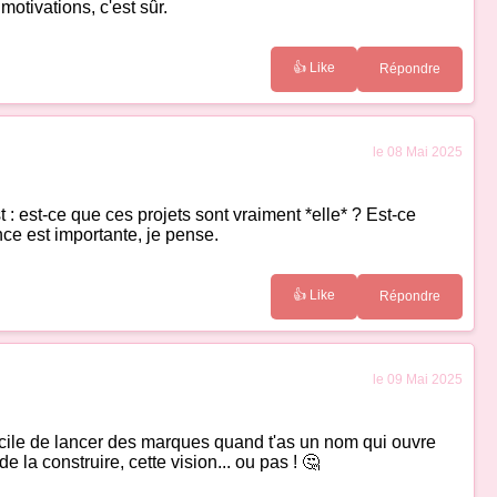
otivations, c'est sûr.
👍 Like
Répondre
le 08 Mai 2025
t : est-ce que ces projets sont vraiment *elle* ? Est-ce
nce est importante, je pense.
👍 Like
Répondre
le 09 Mai 2025
facile de lancer des marques quand t'as un nom qui ouvre
 la construire, cette vision... ou pas ! 🤔