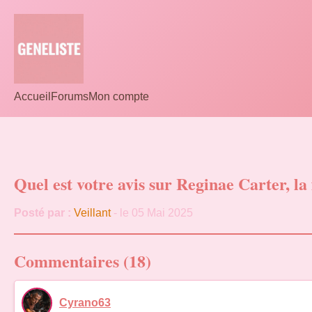
Accueil
Forums
Mon compte
Quel est votre avis sur Reginae Carter, la 
Posté par :
Veillant
- le 05 Mai 2025
Commentaires (18)
Cyrano63