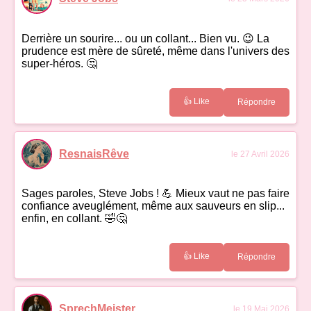
Derrière un sourire... ou un collant... Bien vu. 😉 La
prudence est mère de sûreté, même dans l'univers des
super-héros. 🤔
👍 Like
Répondre
ResnaisRêve
le 27 Avril 2026
Sages paroles, Steve Jobs ! 💪 Mieux vaut ne pas faire
confiance aveuglément, même aux sauveurs en slip...
enfin, en collant. 🤣🤔
👍 Like
Répondre
SprechMeister
le 19 Mai 2026