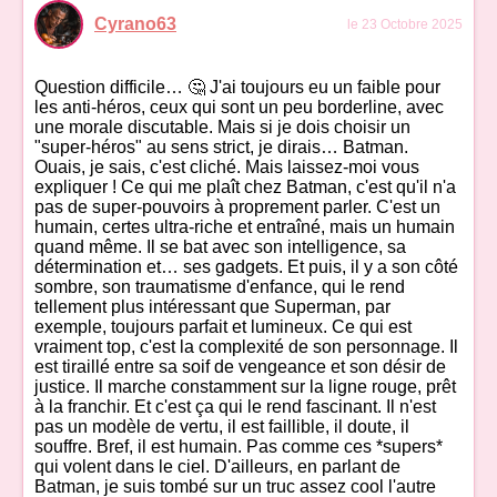
Cyrano63
le 23 Octobre 2025
Question difficile… 🤔 J'ai toujours eu un faible pour
les anti-héros, ceux qui sont un peu borderline, avec
une morale discutable. Mais si je dois choisir un
"super-héros" au sens strict, je dirais… Batman.
Ouais, je sais, c'est cliché. Mais laissez-moi vous
expliquer ! Ce qui me plaît chez Batman, c'est qu'il n'a
pas de super-pouvoirs à proprement parler. C'est un
humain, certes ultra-riche et entraîné, mais un humain
quand même. Il se bat avec son intelligence, sa
détermination et… ses gadgets. Et puis, il y a son côté
sombre, son traumatisme d'enfance, qui le rend
tellement plus intéressant que Superman, par
exemple, toujours parfait et lumineux. Ce qui est
vraiment top, c'est la complexité de son personnage. Il
est tiraillé entre sa soif de vengeance et son désir de
justice. Il marche constamment sur la ligne rouge, prêt
à la franchir. Et c'est ça qui le rend fascinant. Il n'est
pas un modèle de vertu, il est faillible, il doute, il
souffre. Bref, il est humain. Pas comme ces *supers*
qui volent dans le ciel. D'ailleurs, en parlant de
Batman, je suis tombé sur un truc assez cool l'autre