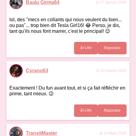
Baalu Girma64
le 17 Janvier 2026
lol, des "mecs en collants qui nous veulent du bien...
ou pas"... trop bien dit Tesla Girl16! 😂 Perso, je dis,
tant qu'ils nous font marrer, c'est le principal! 😉
👍 Like
Répondre
Cyrano63
le 13 Février 2026
Exactement ! Du fun avant tout, et si ça fait réfléchir en
prime, tant mieux. 😉
👍 Like
Répondre
TransitMaster
le 14 Mars 2026