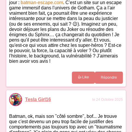
jour :
batman-escape.com
. C'est un site sur un escape
game immersif dans l'univers de Gotham. Ça a l'air
vraiment bien fait, ça pourrait être une expérience
intéressante pour se mettre dans la peau du justicier
(ou de ses ennemis, qui sait ? 😉). Imaginez un peu,
devoir déjouer les plans du Joker ou résoudre des
énigmes du Sphinx… ça changerait du quotidien ! Je
pens qu'il peut être interressant d'y aller. Et vous,
qu'est-ce qui vous attire chez les super-héros ? Est-ce
le pouvoir, la force, la capacité à voler ? Ou plutôt
l'histoire, le background, la vulnérabilité ? J'aimerais
bien avoir vos avis !
👍 Like
Répondre
Tesla Girl16
le 24 Octobre 2025
Batman, ok, mais son "côté sombre", bof... Je trouve
que c'est devenu un peu trop facile de justifier des
comportements pas toujours top avec un "traumatisme