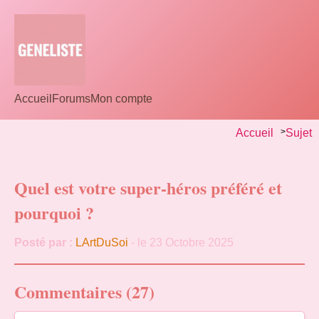
Accueil
Forums
Mon compte
Accueil
>
Sujet
Quel est votre super-héros préféré et
pourquoi ?
Posté par :
LArtDuSoi
- le 23 Octobre 2025
Commentaires (27)