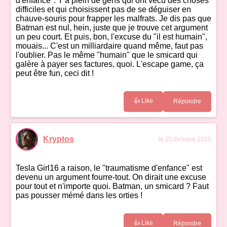
d'enfance". Y'a plein de gens qui ont vécu des choses
difficiles et qui choisissent pas de se déguiser en
chauve-souris pour frapper les malfrats. Je dis pas que
Batman est nul, hein, juste que je trouve cet argument
un peu court. Et puis, bon, l'excuse du "il est humain",
mouais... C'est un milliardaire quand même, faut pas
l'oublier. Pas le même "humain" que le smicard qui
galère à payer ses factures, quoi. L'escape game, ça
peut être fun, ceci dit !
👍 Like
Répondre
Kryptos
le 25 Octobre 2025
Tesla Girl16 a raison, le "traumatisme d'enfance" est
devenu un argument fourre-tout. On dirait une excuse
pour tout et n'importe quoi. Batman, un smicard ? Faut
pas pousser mémé dans les orties !
👍 Like
Répondre