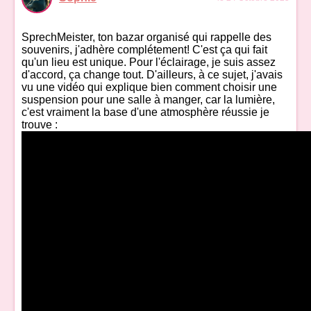
SprechMeister, ton bazar organisé qui rappelle des
souvenirs, j'adhère complétement! C'est ça qui fait
qu'un lieu est unique. Pour l'éclairage, je suis assez
d'accord, ça change tout. D'ailleurs, à ce sujet, j'avais
vu une vidéo qui explique bien comment choisir une
suspension pour une salle à manger, car la lumière,
c'est vraiment la base d'une atmosphère réussie je
trouve :