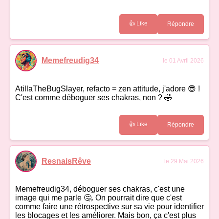
👍 Like
Répondre
Memefreudig34
le 01 Avril 2026
AtillaTheBugSlayer, refacto = zen attitude, j'adore 😎 !
C'est comme déboguer ses chakras, non ? 🤣
👍 Like
Répondre
ResnaisRêve
le 29 Mai 2026
Memefreudig34, déboguer ses chakras, c'est une
image qui me parle 🤔. On pourrait dire que c'est
comme faire une rétrospective sur sa vie pour identifier
les blocages et les améliorer. Mais bon, ça c'est plus