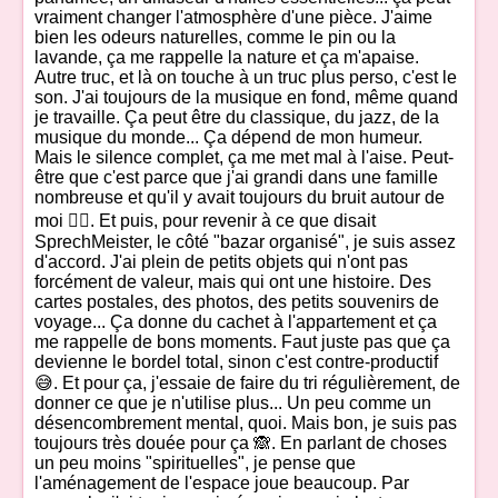
vraiment changer l'atmosphère d'une pièce. J'aime
bien les odeurs naturelles, comme le pin ou la
lavande, ça me rappelle la nature et ça m'apaise.
Autre truc, et là on touche à un truc plus perso, c'est le
son. J'ai toujours de la musique en fond, même quand
je travaille. Ça peut être du classique, du jazz, de la
musique du monde... Ça dépend de mon humeur.
Mais le silence complet, ça me met mal à l'aise. Peut-
être que c'est parce que j'ai grandi dans une famille
nombreuse et qu'il y avait toujours du bruit autour de
moi 🤷‍♀️. Et puis, pour revenir à ce que disait
SprechMeister, le côté "bazar organisé", je suis assez
d'accord. J'ai plein de petits objets qui n'ont pas
forcément de valeur, mais qui ont une histoire. Des
cartes postales, des photos, des petits souvenirs de
voyage... Ça donne du cachet à l'appartement et ça
me rappelle de bons moments. Faut juste pas que ça
devienne le bordel total, sinon c'est contre-productif
😅. Et pour ça, j'essaie de faire du tri régulièrement, de
donner ce que je n'utilise plus... Un peu comme un
désencombrement mental, quoi. Mais bon, je suis pas
toujours très douée pour ça 🙈. En parlant de choses
un peu moins "spirituelles", je pense que
l'aménagement de l'espace joue beaucoup. Par