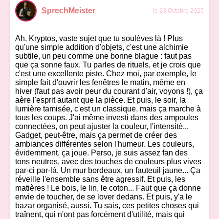
SprechMeister
le 23 Octobre 2025
Ah, Kryptos, vaste sujet que tu soulèves là ! Plus
qu'une simple addition d'objets, c'est une alchimie
subtile, un peu comme une bonne blague : faut pas
que ça sonne faux. Tu parles de rituels, et je crois que
c'est une excellente piste. Chez moi, par exemple, le
simple fait d'ouvrir les fenêtres le matin, même en
hiver (faut pas avoir peur du courant d'air, voyons !), ça
aère l'esprit autant que la pièce. Et puis, le soir, la
lumière tamisée, c'est un classique, mais ça marche à
tous les coups. J'ai même investi dans des ampoules
connectées, on peut ajuster la couleur, l'intensité...
Gadget, peut-être, mais ça permet de créer des
ambiances différentes selon l'humeur. Les couleurs,
évidemment, ça joue. Perso, je suis assez fan des
tons neutres, avec des touches de couleurs plus vives
par-ci par-là. Un mur bordeaux, un fauteuil jaune... Ça
réveille l'ensemble sans être agressif. Et puis, les
matières ! Le bois, le lin, le coton... Faut que ça donne
envie de toucher, de se lover dedans. Et puis, y'a le
bazar organisé, aussi. Tu sais, ces petites choses qui
traînent, qui n'ont pas forcément d'utilité, mais qui