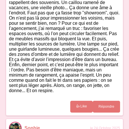
rappellent des souvenirs. Un caillou ramené de
vacances, une vieille photo... Ça donne une âme à
l'endroit. Faut pas que ça fasse trop "showroom", quoi.
On n'est pas là pour impressionner les voisins, mais
pour se sentir bien, non ? Pour ce qui est de
l'agencement, j'ai remarqué un truc : favoriser les
espaces ouverts, où l'on peut circuler facilement. Pas
de meubles massifs qui bloquent la vue. Et puis,
multiplier les sources de lumière. Une lampe sur pied,
une guirlande lumineuse, quelques bougies... Ça crée
des zones d'ombre et de lumière qui donnent du relief.
Et ça évite d'avoir l'impression d'être dans un bureau.
Enfin, dernier point, et c'est peut-être le plus important
: l'ordre. Pas besoin d'être maniaque, mais un
minimum de rangement, ça apaise l'esprit. Un peu
comme quand on fait le tri dans ses papiers : on se
sent plus léger après. Alors, on range, on jette, on
donne... Et on respire.
👍 Like
Répondre
Sophie
le 24 Octobre 2025