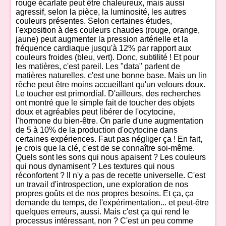
rouge écarlate peut être chaleureux, mais aussi
agressif, selon la pièce, la luminosité, les autres
couleurs présentes. Selon certaines études,
l'exposition à des couleurs chaudes (rouge, orange,
jaune) peut augmenter la pression artérielle et la
fréquence cardiaque jusqu'à 12% par rapport aux
couleurs froides (bleu, vert). Donc, subtilité ! Et pour
les matières, c'est pareil. Les "data" parlent de
matières naturelles, c'est une bonne base. Mais un lin
rêche peut être moins accueillant qu'un velours doux.
Le toucher est primordial. D'ailleurs, des recherches
ont montré que le simple fait de toucher des objets
doux et agréables peut libérer de l'ocytocine,
l'hormone du bien-être. On parle d'une augmentation
de 5 à 10% de la production d'ocytocine dans
certaines expériences. Faut pas négliger ça ! En fait,
je crois que la clé, c'est de se connaître soi-même.
Quels sont les sons qui nous apaisent ? Les couleurs
qui nous dynamisent ? Les textures qui nous
réconfortent ? Il n'y a pas de recette universelle. C'est
un travail d'introspection, une exploration de nos
propres goûts et de nos propres besoins. Et ça, ça
demande du temps, de l'expérimentation... et peut-être
quelques erreurs, aussi. Mais c'est ça qui rend le
processus intéressant, non ? C'est un peu comme